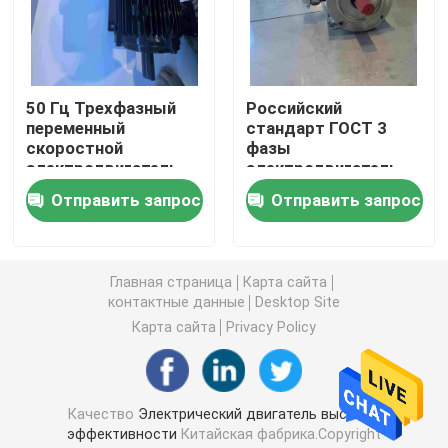
Трехфазные электрические двигатели
50 Гц Трехфазный
Российский
Электрические двигатели низшего напряжения
переменный
стандарт ГОСТ 3
скоростной
фазы
электродвигатель
электродвигатель
Средний мотор индукции напряжения тока
для печатных машин
переменной
Отправить запрос
Отправить запрос
скорости для
станков
Высоковольтные моторы индукции
Главная страница
Карта сайта
контактные данные
Desktop Site
Взрывозащищенные электрические двигатели
Карта сайта
Privacy Policy
Электрические двигатели DC
Качество
Электрический двигатель высокой
Электрический двигатель переменной скорости
эффективности
Китайская фабрика.Copyright