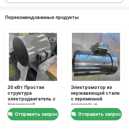
Порекомендованные продукты
20 кВт Простая
Электромотор из
Дом
структура
нержавеющей стали
электродвигатель с
с переменной
переменной
скоростью
Продукты
скоростью для
мощностью 100 л.с.
Отправить запрос
Отправить запрос
упаковочных машин
для строительства
Видео