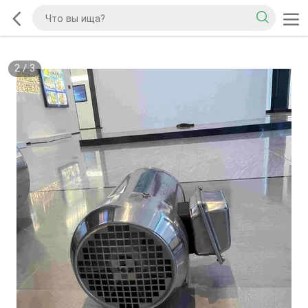
2
/
3