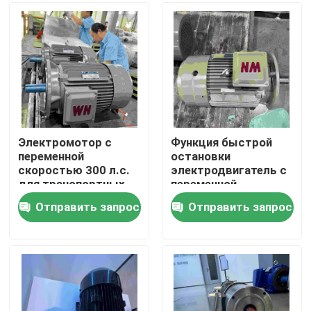
О нас
Путешествие фабрики
Проверка качества
Электромотор с
Функция быстрой
переменной
остановки
скоростью 300 л.с.
электродвигатель с
Свяжитесь мы
для транспортных
переменной
машин
скоростью для
Отправить запрос
Отправить запрос
ковального пресса
Спросите цитату
Электрический двигатель высокой эффективности
Электрические двигатели одиночной фазы