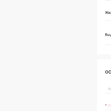
Жи
Вы
ОС