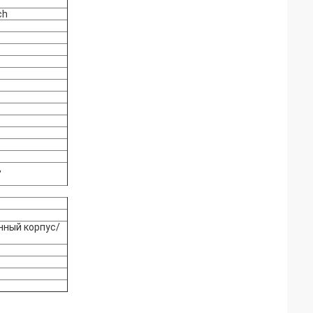
ch
,
нный корпус/