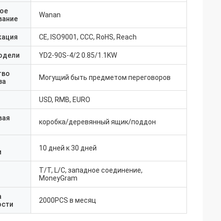
ое
Wanan
вание
кация
CE, ISO9001, CCC, RoHS, Reach
одели
YD2-90S-4/2 0.85/1.1KW
тво
Могущий быть предметом переговоров
за
USD, RMB, EURO
вая
коробка/деревянный ящик/поддон
10 дней к 30 дней
и
T/T, L/C, западное соединение,
MoneyGram
а
2000PCS в месяц
ости