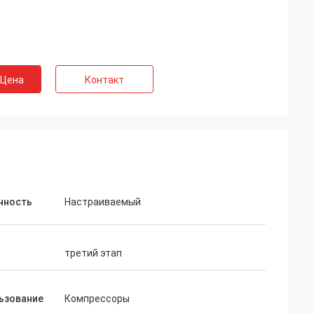
 Цена
Контакт
нность
Настраиваемый
третий этап
ьзование
Компрессоры