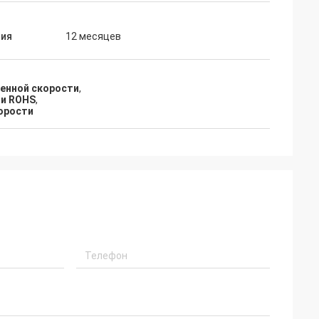
тия
12 месяцев
енной скорости
,
ти ROHS
,
корости