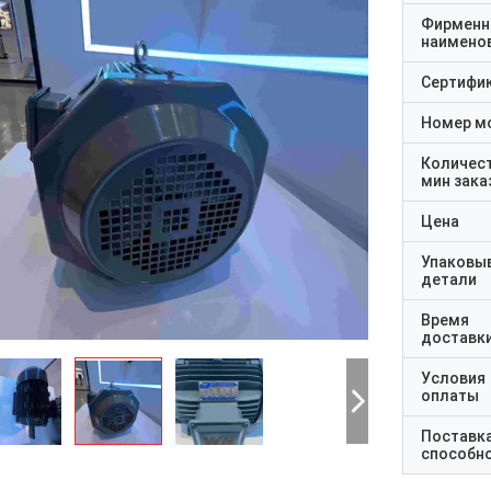
Фирменн
наимено
Сертифи
Номер м
Количес
мин зака
Цена
Упаковы
детали
Время
доставк
Условия
оплаты
Поставк
способн