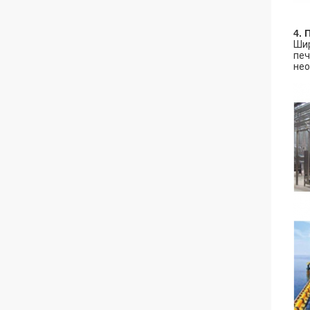
4.
Шир
печ
нео