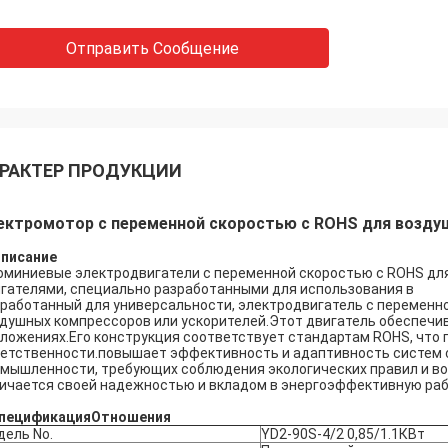
Отправить Сообщение
РАКТЕР ПРОДУКЦИИ
ектромотор с переменной скоростью с ROHS для возду
Описание
миниевые электродвигатели с переменной скоростью с ROHS дл
гателями, специально разработанными для использования в
работанный для универсальности, электродвигатель с переменн
душных компрессоров или ускорителей.Этот двигатель обеспечи
ложениях.Его конструкция соответствует стандартам ROHS, что 
етственности.повышает эффективность и адаптивность систем 
мышленности, требующих соблюдения экологических правил и в
ичается своей надежностью и вкладом в энергоэффективную рабо
пецификация
Отношения
ель No.
YD2-90S-4/2 0,85/1.1КВт