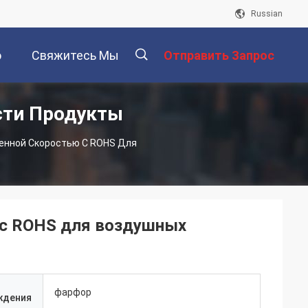
Russian
о
Свяжитесь Мы
Отправить Запрос
сти Продукты
描
енной Скоростью С ROHS Для
述
 с ROHS для воздушных
фарфор
ждения