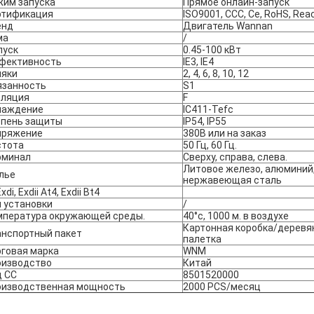
жим запуска
Прямое онлайн-запуск
ртификация
ISO9001, CCC, Ce, RoHS, Rea
енд
Двигатель Wannan
ма
/
пуск
0.45-100 кВт
фективность
IE3, IE4
ляки
2, 4, 6, 8, 10, 12
язанность
S1
оляция
F
лаждение
IC411-Tefc
епень защиты
IP54, IP55
пряжение
380В или на заказ
стота
50 Гц, 60 Гц.
рминал
Сверху, справа, слева.
Литовое железо, алюминий
лье
нержавеющая сталь
xdi, Exdii At4, Exdii Bt4
 установки
/
мпература окружающей среды.
40°c, 1000 м. в воздухе
Картонная коробка/деревя
анспортный пакет
палетка
говая марка
WNM
оизводство
Китай
д СС
8501520000
оизводственная мощность
2000 PCS/месяц