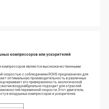
шных компрессоров или ускорителей
я компрессоров являются высококачественными
ой скоростью с соблюдением ROHS предназначен для
вает оптимальную производительность в различных
подчеркивает его приверженность экологической
сжатия воздухаИдеально подходит для отраслей
озможностей переменной скорости.Этот двигатель
ту в воздушных компрессорах и ускорителях.