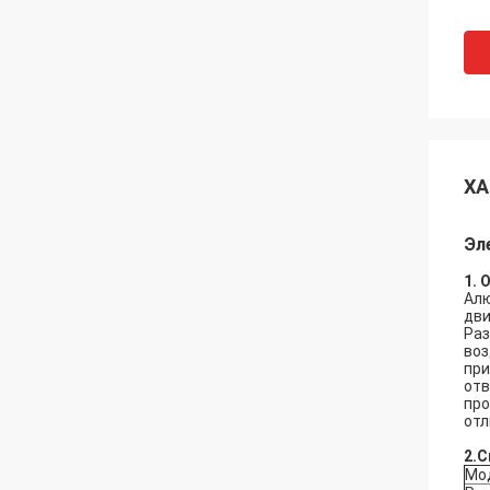
ХА
Эл
1. 
Алю
дви
Раз
воз
при
отв
про
отл
2.
С
Мод