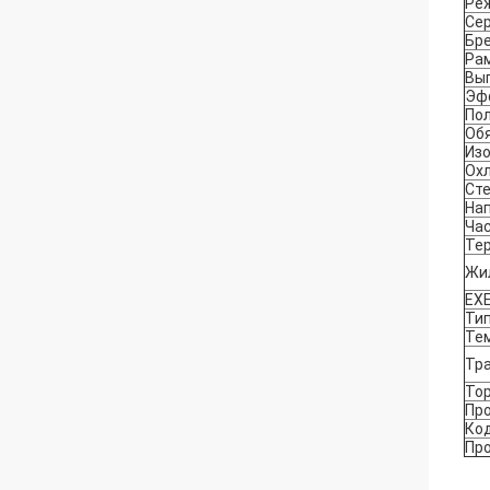
Ре
Се
Бр
Ра
Вы
Эф
По
Об
Из
Ох
Ст
На
Ча
Те
Жи
EX
E
Тип
Те
Тр
Тор
Пр
Ко
Пр