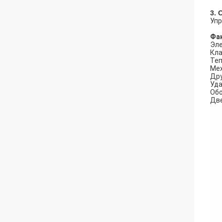
3. 
Упр
Фа
Эле
Кла
Теп
Мех
Дру
Уда
Обо
Две