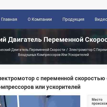
Главная
О Компании
Продукция
Виде
ий Двигатель Переменной Скоро
Страница
ческий Двигатель Переменной Скорости
/
Электромотор С Перем
Воздушных Компрессоров Или Ускорителей
лектромотор с переменной скоростью
омпрессоров или ускорителей
Место
происхо