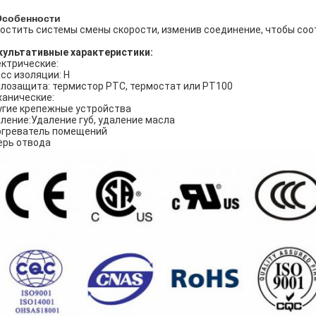
Особенности
остить системы смены скорости, изменив соединение, чтобы со
культативные характеристики:
ктрические:
сс изоляции: H
лозащита: термистор PTC, термостат или PT100
анические:
гие крепежные устройства
ление:Удаление губ, удаление масла
греватель помещений
рь отвода