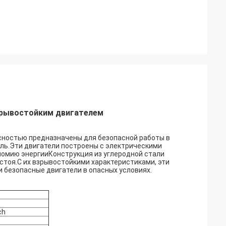
зрывостойким двигателем
сностью предназначены для безопасной работы в
пыль.Эти двигатели построены с электрическими
ономию энергииКонструкция из углеродной стали
тоя.С их взрывостойкими характеристиками, эти
 безопасные двигатели в опасных условиях.
ch