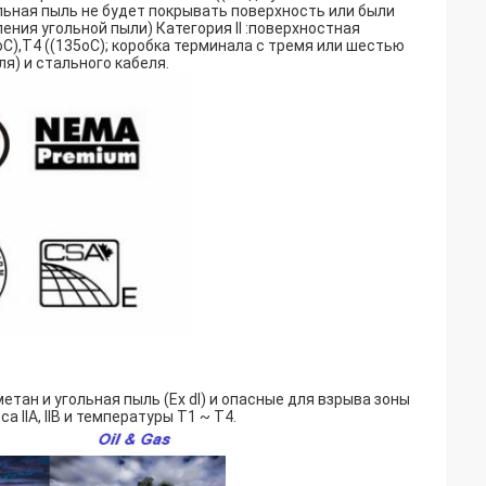
льная пыль не будет покрывать поверхность или были
ия угольной пыли) Категория II :поверхностная
oC),T4 ((135oC); коробка терминала с тремя или шестью
я) и стального кабеля.
тан и угольная пыль (Ex dI) и опасные для взрыва зоны
 IIA, IIB и температуры T1 ~ T4.