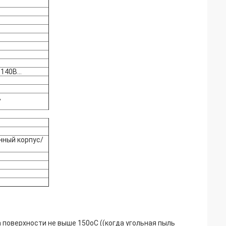
140В...
,
нный корпус/
ра поверхности не выше 150oC ((когда угольная пыль