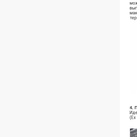
мож
вып
мак
тер
4.
Иде
(Ex