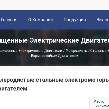
Главная
О Компании
Продукция
Виде
щенные Электрические Двигате
Страница
щищенные Электрические Двигатели
/
Углеродистые Стальные 
Взрывостойким Двигателем
глеродистые стальные электромотор
вигателем
Место
происхо