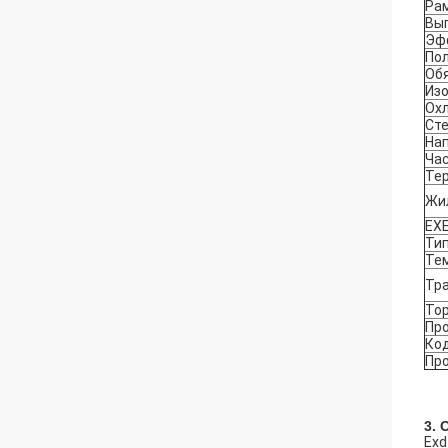
Ра
Вы
Эф
По
Об
Из
Ох
Ст
На
Ча
Те
Жи
EX
E
Тип
Те
Тр
Тор
Пр
Ко
Пр
3. 
Exd