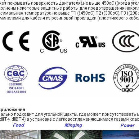
ет покрывать поверхность двигателя),не выше 450oC ((когда уго
олнены некоторые защитные работы для предотвращения накоплен
симальная температура не выше T1 ((450oC),T2 ((300oC),T3 ((200
миналами для кабеля из резиновой прокладки (пластикового кабел
 Приложения
ально подходит для угольной шахты, где может присутствовать ме
 dIIT4, dIIBT4) в установке с легковоспламеняющимися газами класса