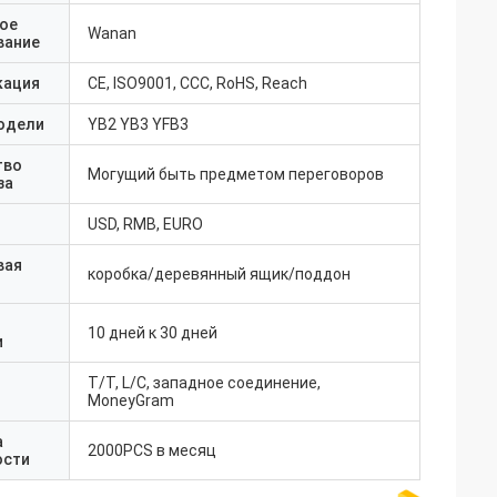
ое
Wanan
вание
кация
CE, ISO9001, CCC, RoHS, Reach
одели
YB2 YB3 YFB3
тво
Могущий быть предметом переговоров
за
USD, RMB, EURO
вая
коробка/деревянный ящик/поддон
10 дней к 30 дней
и
T/T, L/C, западное соединение,
MoneyGram
а
2000PCS в месяц
ости