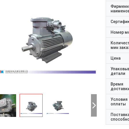
Фирменн
наимено
Сертифи
Номер м
Количес
мин зака
Цена
Упаковы
детали
Время
доставк
Условия
оплаты
Поставк
способн