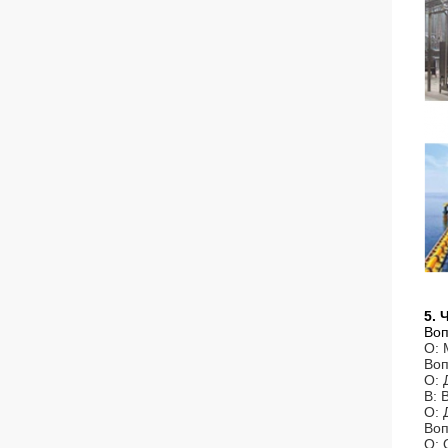
5.
Воп
О: 
Воп
О: 
В: 
О: 
Воп
О: 