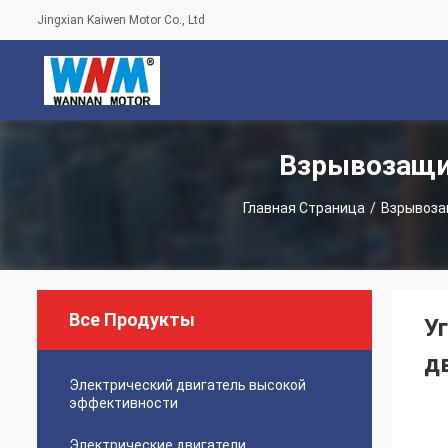
Jingxian Kaiwen Motor Co., Ltd
Взрывозащи
Главная Страница
/
Взрывоза
Все Продукты
У
д
Электрический двигатель высокой
эффективности
Электрические двигатели