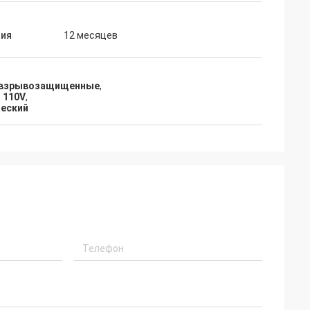
тия
12 месяцев
е взрывозащищенные
,
 110V
,
ческий