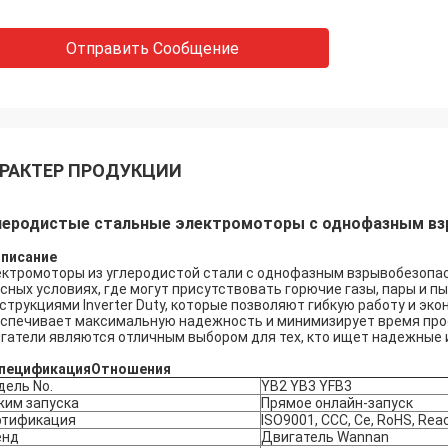
Отправить Сообщение
РАКТЕР ПРОДУКЦИИ
леродистые стальные электромоторы с однофазным в
Описание
ктромоторы из углеродистой стали с однофазным взрывобезопа
сных условиях, где могут присутствовать горючие газы, пары и 
струкциями Inverter Duty, которые позволяют гибкую работу и эк
спечивает максимальную надежность и минимизирует время прос
гатели являются отличным выбором для тех, кто ищет надежные и
пецификация
Отношения
ель No.
YB2 YB3 YFB3
жим запуска
Прямое онлайн-запуск
ртификация
ISO9001, CCC, Ce, RoHS, Rea
енд
Двигатель Wannan