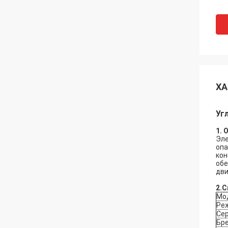
ХА
Уг
1. 
Эле
опа
кон
обе
дви
2.
С
Мод
Ре
Се
Бр