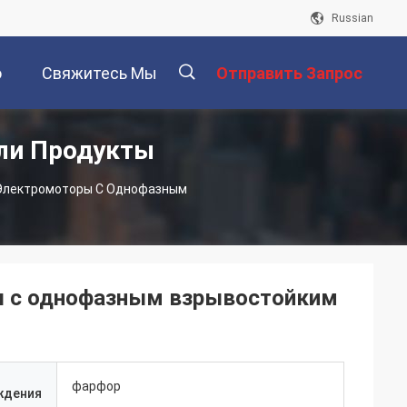
Russian
о
Свяжитесь Мы
Отправить Запрос
ли Продукты
描
Электромоторы С Однофазным
述
ы с однофазным взрывостойким
фарфор
ждения