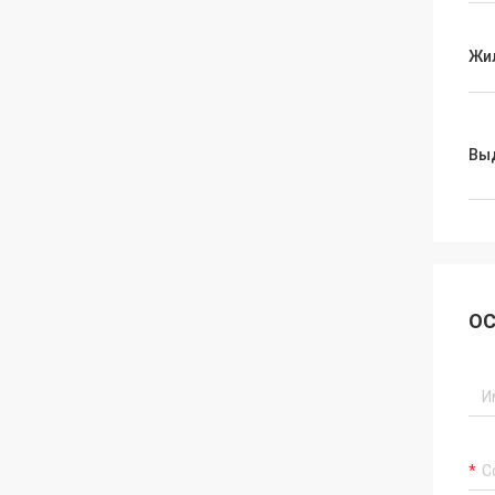
Жи
Вы
ОС