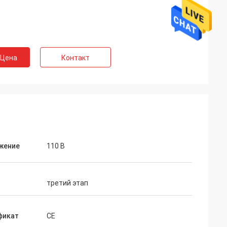
 Цена
Контакт
жение
110 В
третий этап
фикат
CE