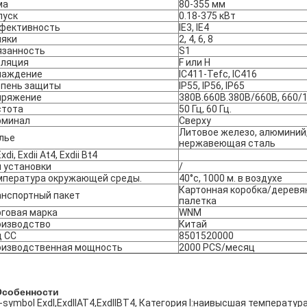
ма
80-355 мм
пуск
0.18-375 кВт
фективность
IE3, IE4
ляки
2, 4, 6, 8
язанность
S1
оляция
F или H
лаждение
IC411-Tefc, IC416
епень защиты
IP55, IP56, IP65
пряжение
380В.660В.380В/660В, 660/1
стота
50 Гц, 60 Гц.
рминал
Сверху
Литовое железо, алюминий
лье
нержавеющая сталь
xdi, Exdii At4, Exdii Bt4
 установки
/
мпература окружающей среды.
40°c, 1000 м. в воздухе
Картонная коробка/деревя
анспортный пакет
палетка
говая марка
WNM
оизводство
Китай
д СС
8501520000
оизводственная мощность
2000 PCS/месяц
Особенности
-symbol ExdI,ExdIIAT4,ExdIIBT4, Категория I:наивысшая температу