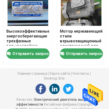
Высоковольтные моторы индукции
Взрывозащищенные электрические двигатели
Высокоэффективные
Мотор нержавеющей
энергосберегающие
стали
трехфазные
взрывозащищенный
Электрические двигатели DC
взрывостойкие
электрический для
электрические
завода по обработке
Отправить запрос
Отправить запрос
моторы
еды
Электрический двигатель переменной скорости
Главная страница
Карта сайта
Контакты
Моторы постоянного магнита одновременные
Desktop Site
Особенные электрические двигатели
Качество
Электрический двигатель высокой
эффективности
Китайская фабрика.Copyright
преобразователь частоты