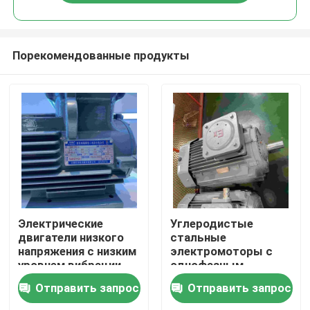
Порекомендованные продукты
Дома
Электрические
Углеродистые
двигатели низкого
стальные
напряжения с низким
электромоторы с
О Компании
уровнем вибрации
однофазным
для нескольких
взрывостойким
Отправить запрос
Отправить запрос
целей
двигателем
Контакты