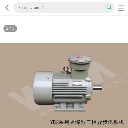
2
/
3