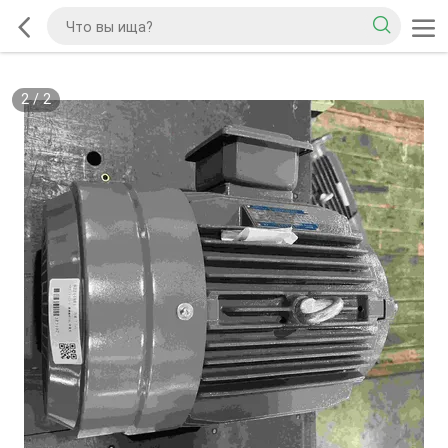
2
/
2