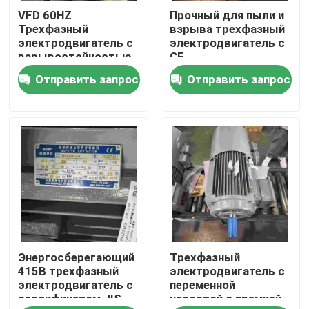
VFD 60HZ
Прочный для пыли и
Трехфазный
взрыва трехфазный
Продукция
электродвигатель с
электродвигатель с
взрывостойкостью
CE
CE
Отправить запрос
Отправить запрос
Видео
Электрический двигатель высокой эффективности
Электрические двигатели одиночной фазы
Трехфазные электрические двигатели
Энергосберегающий
Трехфазный
Электрические двигатели низшего напряжения
415В трехфазный
электродвигатель с
электродвигатель с
переменной
сертификатом JIS
частотой с премией
Средний мотор индукции напряжения тока