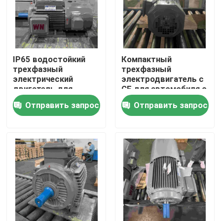
IP65 водостойкий
Компактный
трехфазный
трехфазный
электрический
электродвигатель с
двигатель для
CE для автомобиля с
паровой зоны
новой энергией
Отправить запрос
Отправить запрос
Дома
О Компании
Контакты