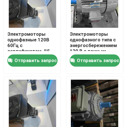
Электромоторы
Электромоторы
однофазные 120В
однофазного типа с
60Гц с
энергосбережением
сертификатом JIS
120 В с точным
для медицинских
торможением
Отправить запрос
Отправить запрос
целей
Дома
О Компании
Контакты