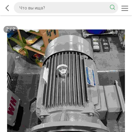
2
/
2