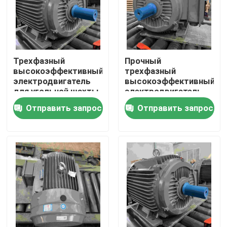
Трехфазный
Прочный
высокоэффективный
трехфазный
электродвигатель
высокоэффективный
для угольной шахты
электродвигатель
для областей с
Отправить запрос
Отправить запрос
пылью с ГОСТом
Дом
Продукты
Видео