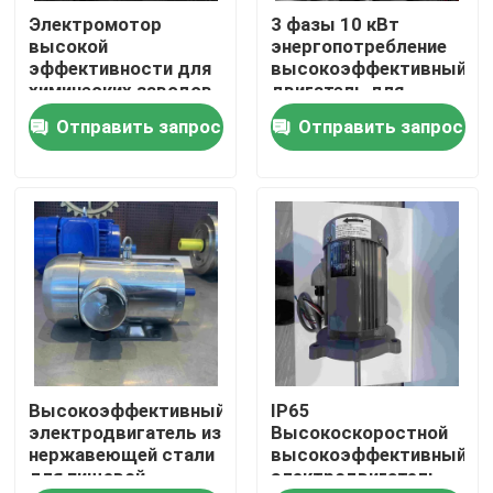
Электромотор
3 фазы 10 кВт
высокой
энергопотребление
О нас
эффективности для
высокоэффективный
химических заводов
двигатель для
текстильной
Отправить запрос
Отправить запрос
Путешествие фабрики
фабрики
Проверка качества
Свяжитесь мы
Спросите цитату
Высокоэффективный
IP65
Электрический двигатель высокой эффективности
электродвигатель из
Высокоскоростной
нержавеющей стали
высокоэффективный
для пищевой
электродвигатель
Электрические двигатели одиночной фазы