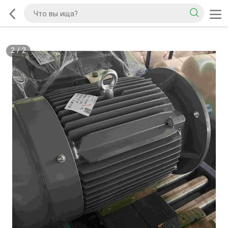
2
/
2