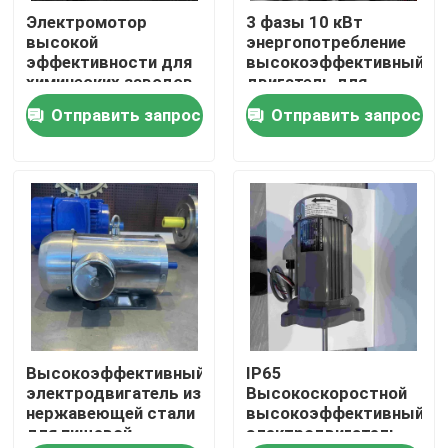
Электромотор
3 фазы 10 кВт
высокой
энергопотребление
О нас
эффективности для
высокоэффективный
химических заводов
двигатель для
текстильной
Отправить запрос
Отправить запрос
Путешествие фабрики
фабрики
Проверка качества
Свяжитесь мы
Спросите цитату
Высокоэффективный
IP65
Электрический двигатель высокой эффективности
электродвигатель из
Высокоскоростной
нержавеющей стали
высокоэффективный
для пищевой
электродвигатель
Электрические двигатели одиночной фазы