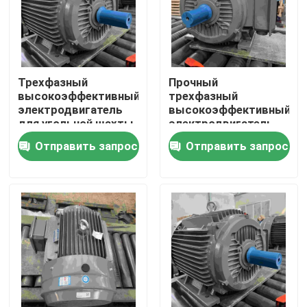
Трехфазный
Прочный
высокоэффективный
трехфазный
электродвигатель
высокоэффективный
для угольной шахты
электродвигатель
для областей с
Отправить запрос
Отправить запрос
пылью с ГОСТом
Дом
Продукты
Видео