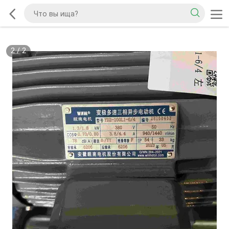
2
/
2