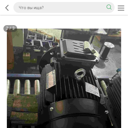
2
/
3