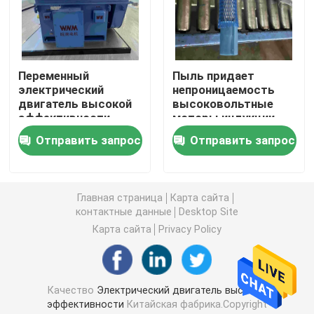
Трехфазные электрические двигатели
Переменный
Пыль придает
Электрические двигатели низшего напряжения
электрический
непроницаемость
двигатель высокой
высоковольтные
эффективности
моторы индукции
Средний мотор индукции напряжения тока
частоты 8KV
Отправить запрос
Отправить запрос
Высоковольтные моторы индукции
Главная страница
Карта сайта
контактные данные
Desktop Site
Взрывозащищенные электрические двигатели
Карта сайта
Privacy Policy
Электрические двигатели DC
Качество
Электрический двигатель высокой
Электрический двигатель переменной скорости
эффективности
Китайская фабрика.Copyright