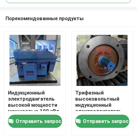
Порекомендованные продукты
Индукционный
Трифазный
Дом
электродвигатель
высоковольтный
высокой мощности
индукционный
мощностью 100 кВт
электродвигатель
Продукты
6 кВт с
низкая вибрация
Отправить запрос
Отправить запрос
сертификацией
GOST
Видео