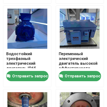
О нас
Путешествие фабрики
Проверка качества
Водостойкий
Переменный
трехфазный
электрический
Свяжитесь мы
электрический
двигатель высокой
двигатель IP65
эффективности
частоты 8KV
Спросите цитату
Отправить запрос
Отправить запрос
Электрический двигатель высокой эффективности
Электрические двигатели одиночной фазы