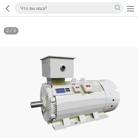
2
/
3