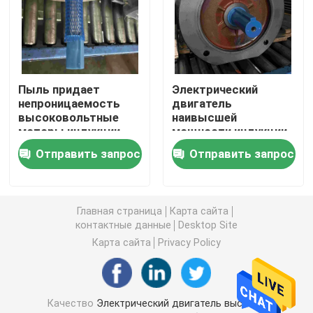
Трехфазные электрические двигатели
Электрические двигатели низшего напряжения
Пыль придает
Электрический
непроницаемость
двигатель
высоковольтные
наивысшей
Средний мотор индукции напряжения тока
моторы индукции
мощности индукции
высокой
Отправить запрос
Отправить запрос
эффективности 8KV
Высоковольтные моторы индукции
высоковольтный с
быстрым стопом
Главная страница
Карта сайта
Взрывозащищенные электрические двигатели
контактные данные
Desktop Site
Карта сайта
Privacy Policy
Электрические двигатели DC
Электрический двигатель переменной скорости
Качество
Электрический двигатель высокой