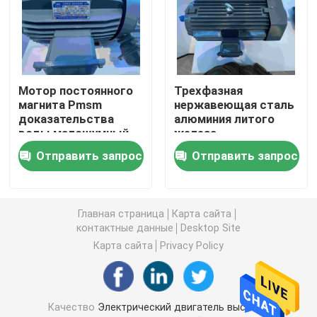
Трехфазные электрические двигатели
Электрические двигатели низшего напряжения
Мотор постоянного
Трехфазная
магнита Pmsm
нержавеющая сталь
доказательства
алюминия литого
Средний мотор индукции напряжения тока
воды малошумный
железа
одновременный
одновременных
Отправить запрос
Отправить запрос
моторов
Высоковольтные моторы индукции
постоянного магнита
Главная страница
Карта сайта
Взрывозащищенные электрические двигатели
контактные данные
Desktop Site
Карта сайта
Privacy Policy
Электрические двигатели DC
Электрический двигатель переменной скорости
Качество
Электрический двигатель высокой