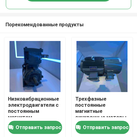
Порекомендованные продукты
Дом
Низковибрационные
Трехфазные
электродвигатели с
постоянные
постоянным
магнитные
Продукты
магнитом,
синхронные моторы
защищенные от
для инжекционных
Отправить запрос
Отправить запрос
пыли
машин
Видео