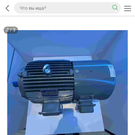
2
/
3