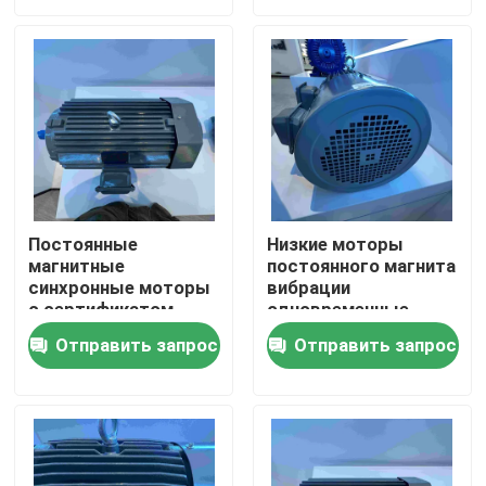
О нас
Путешествие фабрики
Проверка качества
Постоянные
Низкие моторы
магнитные
постоянного магнита
Свяжитесь мы
синхронные моторы
вибрации
с сертификатом
одновременные
ROHS для судов
высоко
Спросите цитату
Отправить запрос
Отправить запрос
эффективные
Электрический двигатель высокой эффективности
Электрические двигатели одиночной фазы