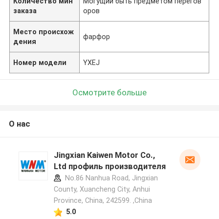
Количество мин
Могущий быть предметом перегов
заказа
оров
Место происхож
фарфор
дения
Номер модели
YXEJ
Осмотрите больше
О нас
Jingxian Kaiwen Motor Co.,
Ltd профиль производителя
No.86 Nanhua Road, Jingxian
County, Xuancheng City, Anhui
Province, China, 242599. ,China
5.0