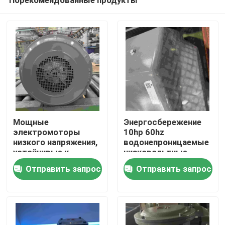
Мощные
Энергосбережение
электромоторы
10hp 60hz
низкого напряжения,
водонепроницаемые
устойчивые к
низковольтные
Дом
взрывам, в воздухе
электрические
Отправить запрос
Отправить запрос
с взрывчатым
моторы
воздухом
Продукты
Видео