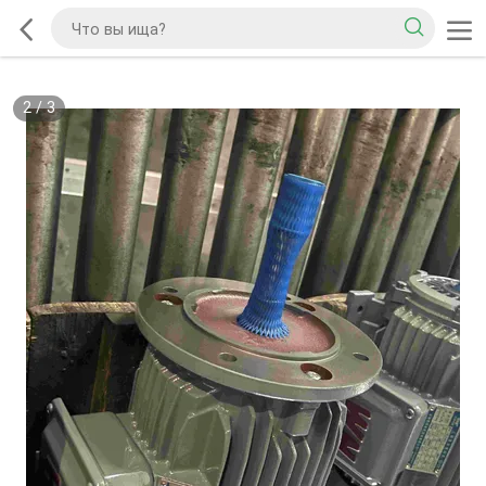
2
/
3