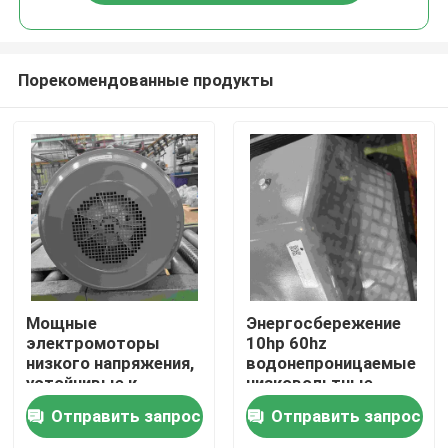
Порекомендованные продукты
Дом
Мощные
Энергосбережение
электромоторы
10hp 60hz
низкого напряжения,
водонепроницаемые
Продукты
устойчивые к
низковольтные
взрывам, в воздухе
электрические
Отправить запрос
Отправить запрос
с взрывчатым
моторы
Видео
воздухом