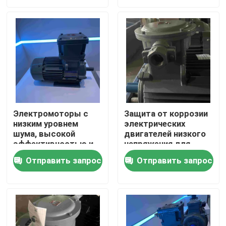
О нас
Путешествие фабрики
Проверка качества
Электромоторы с
Защита от коррозии
низким уровнем
электрических
Свяжитесь мы
шума, высокой
двигателей низкого
эффективностью и
напряжения для
низким напряжением
электрических
Спросите цитату
Отправить запрос
Отправить запрос
с сертификатом CE
вилочных
погрузчиков
Электрический двигатель высокой эффективности
Электрические двигатели одиночной фазы