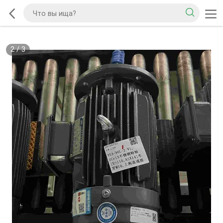
2
/
3