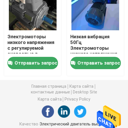
Трехфазные электрические двигатели
Электрические двигатели низшего напряжения
Электромоторы
Низкая вибрация
низкого напряжения
50Гц
с регулируемой
Электромоторы
Средний мотор индукции напряжения тока
скоростью в
низкого напряжения
трехфазном режиме
водонепроницаемые
Отправить запрос
Отправить запрос
для упаковочных
Высоковольтные моторы индукции
машин
Главная страница
Карта сайта
Взрывозащищенные электрические двигатели
контактные данные
Desktop Site
Карта сайта
Privacy Policy
Электрические двигатели DC
Электрический двигатель переменной скорости
Качество
Электрический двигатель высокой