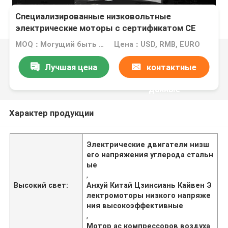
Специализированные низковольтные
электрические моторы с сертификатом CE
для нескольких функций
MOQ：Могущий быть предметом переговоров
Цена：USD, RMB, EURO
Лучшая цена
контактные
данные
Характер продукции
Электрические двигатели низш
его напряжения углерода стальн
ые
,
Высокий свет:
Анхуй Китай Цзинсиань Кайвен Э
лектромоторы низкого напряже
ния высокоэффективные
,
Мотор ac компрессоров воздуха