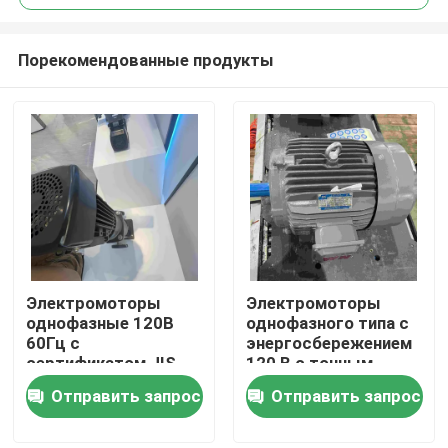
Порекомендованные продукты
Электромоторы
Электромоторы
Дома
однофазные 120В
однофазного типа с
60Гц с
энергосбережением
сертификатом JIS
120 В с точным
О Компании
для медицинских
торможением
Отправить запрос
Отправить запрос
целей
Контакты