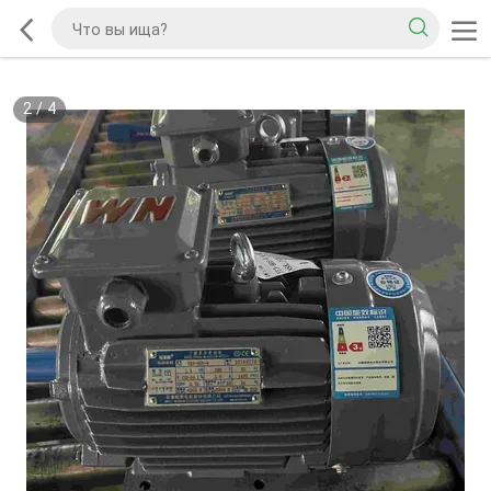
2
/
4