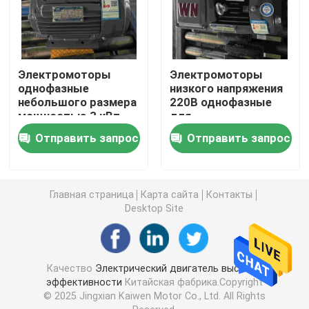
Высоковольтные моторы индукции
Электромоторы
Электромоторы
Взрывозащищенные электрические двигатели
однофазные
низкого напряжения
небольшого размера
220В однофазные
мощностью 3 кВт
для
Электрические двигатели DC
для воздушного
деревообрабатывающи
Отправить запрос
Отправить запрос
компрессора
машин
Электрический двигатель переменной скорости
Главная страница
Карта сайта
Контакты
Desktop Site
Моторы постоянного магнита одновременные
Особенные электрические двигатели
Качество
Электрический двигатель высокой
эффективности
Китайская фабрика.Copyright
© 2025 Jingxian Kaiwen Motor Co., Ltd. All Rights
преобразователь частоты