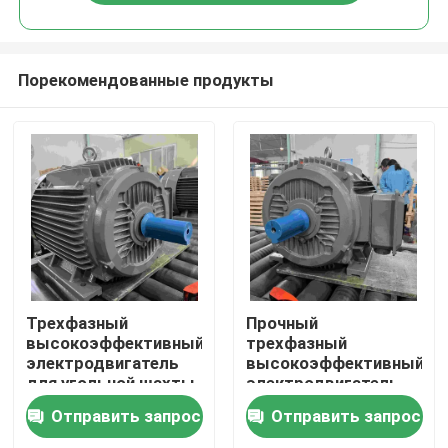
Порекомендованные продукты
Дома
Трехфазный
Прочный
высокоэффективный
трехфазный
электродвигатель
высокоэффективный
О Компании
для угольной шахты
электродвигатель
для областей с
Отправить запрос
Отправить запрос
пылью с ГОСТом
Контакты