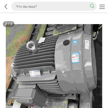
2
/
2