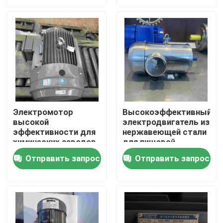
Продукция
Видео
Электрический двигатель высокой эффективности
Электромотор
Высокоэффективный
высокой
электродвигатель из
Электрические двигатели одиночной фазы
эффективности для
нержавеющей стали
химических заводов
для пищевой
обработки с GOST
Трехфазные электрические двигатели
Отправить запрос
Отправить запрос
Электрические двигатели низшего напряжения
Средний мотор индукции напряжения тока