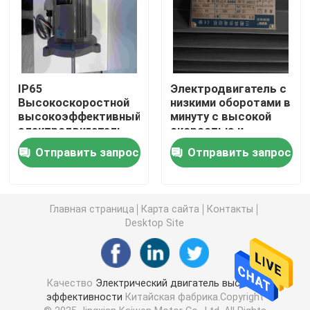
Высоковольтные моторы индукции
Взрывозащищенные электрические двигатели
IP65
Электродвигатель с
Высокоскоростной
низкими оборотами в
высокоэффективный
минуту с высокой
Электрические двигатели DC
электродвигатель
скоростью и
для машин
высокой
Отправить запрос
Отправить запрос
эффективностью
Электрический двигатель переменной скорости
для
машиностроительных
машин
Главная страница
Карта сайта
Контакты
Моторы постоянного магнита одновременные
Desktop Site
Особенные электрические двигатели
Качество
Электрический двигатель высокой
эффективности
Китайская фабрика.Copyright
преобразователь частоты