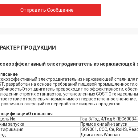
Отправить Сообщение
РАКТЕР ПРОДУКЦИИ
сокоэффективный электродвигатель из нержавеющей с
Описание
окоэффективный электродвигатель из нержавеющей стали для 
T, разработан на основе требований пищевой промышленности.о
ойчивостьЭтот двигатель превосходит по эффективности, обес
людении строгих стандартов, установленных GOST.Это идеальный
тветствие отраслевым нормам имеют первостепенное значение,
 различных операций по переработке пищевых продуктов.
пецификация
Отношения
ель No.
Год 3/Год 4/Год 5 (IEC60034
жим запуска
Прямое онлайн-запуск
ртификация
ISO9001, CCC, Ce, RoHS, Rea
енд
Двигатель Wannan