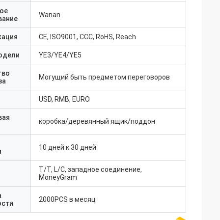
ое
Wanan
вание
кация
CE, ISO9001, CCC, RoHS, Reach
одели
YE3/YE4/YE5
тво
Могущий быть предметом переговоров
за
USD, RMB, EURO
вая
коробка/деревянный ящик/поддон
10 дней к 30 дней
и
T/T, L/C, западное соединение,
MoneyGram
а
2000PCS в месяц
ости