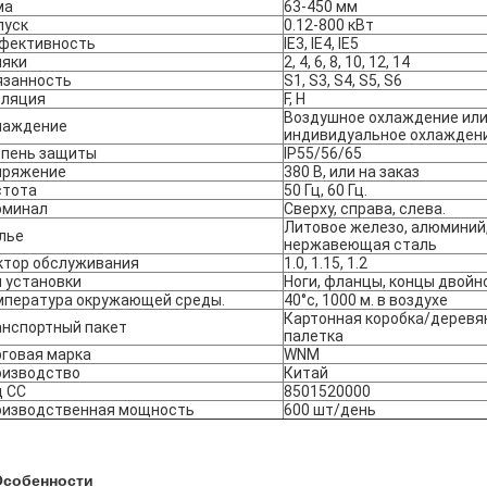
ма
63-450 мм
пуск
0.12-800 кВт
фективность
IE3, IE4, IE5
ляки
2, 4, 6, 8, 10, 12, 14
язанность
S1, S3, S4, S5, S6
оляция
F, H
Воздушное охлаждение ил
лаждение
индивидуальное охлажден
епень защиты
IP55/56/65
пряжение
380 В, или на заказ
стота
50 Гц, 60 Гц.
рминал
Сверху, справа, слева.
Литовое железо, алюминий
лье
нержавеющая сталь
ктор обслуживания
1.0, 1.15, 1.2
 установки
Ноги, фланцы, концы двойн
мпература окружающей среды.
40°c, 1000 м. в воздухе
Картонная коробка/деревя
анспортный пакет
палетка
говая марка
WNM
оизводство
Китай
д СС
8501520000
оизводственная мощность
600 шт/день
Особенности