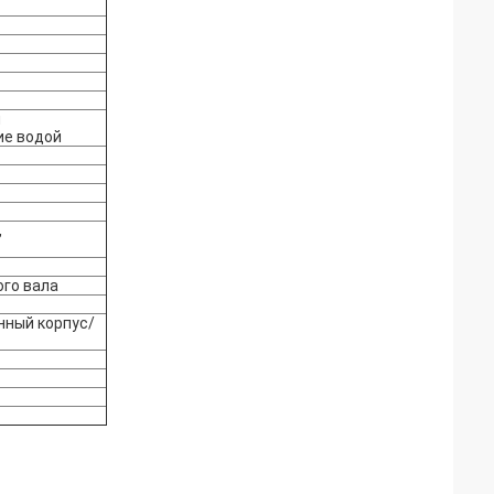
и
ие водой
,
ого вала
нный корпус/