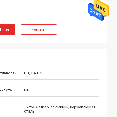
 Цена
Контакт
тивность
IE3, IE4, IE5
нность
IP65
Литое железо, алюминий, нержавеющая
сталь