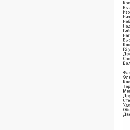
Кр
Выс
Изо
Низ
Неб
Над
Гиб
Наг
Выс
Клю
F2 
Дву
Све
Бол
Фак
Эле
Кла
Тер
Мех
Дру
Сте
Уда
Обо
Две