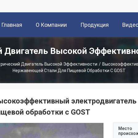
Главная
О Компании
Продукция
Виде
й Двигатель Высокой Эффективн
Страница
рический Двигатель Высокой Эффективности
/
Высокоэффектив
Нержавеющей Стали Для Пищевой Обработки С GOST
ысокоэффективный электродвигатель 
ищевой обработки с GOST
Место
происхо