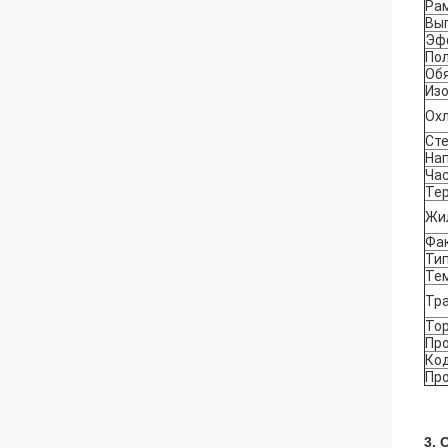
Ра
Вы
Эф
По
Об
Из
Ох
Ст
На
Ча
Те
Жи
Фа
Тип
Те
Тр
Тор
Пр
Ко
Пр
3. 