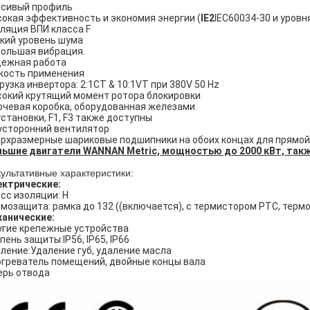
асивый профиль
окая эффективность и экономия энергии (
IE2
IEC60034-30 и уровн
ляция ВПИ класса F
кий уровень шума
ольшая вибрация.
ежная работа
кость применения
рузка инвертора: 2:1CT & 10:1VT при 380V 50 Hz
окий крутящий момент ротора блокировки
чевая коробка, оборудованная железами
установки, F1, F3 также доступны
сторонний вентилятор
рхразмерные шариковые подшипники на обоих концах для прямой
ьшие двигатели WANNAN Metric, мощностью до 2000 кВт, такж
ультативные характеристики:
ктрические:
сс изоляции: H
мозащита: рамка до 132 ((включается), с термистором PTC, терм
анические:
гие крепежные устройства
пень защиты:IP56, IP65, IP66
ление:Удаление губ, удаление масла
греватель помещений, двойные концы вала
рь отвода