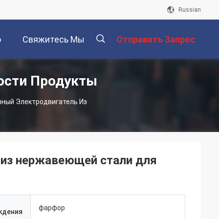
Russian
о
Свяжитесь Мы
Отправить Запрос
ости Продукты
描
ный Электродвигатель Из
述
из нержавеющей стали для
фарфор
ждения