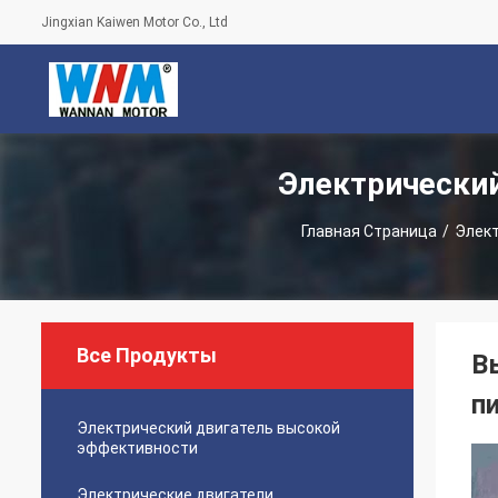
Jingxian Kaiwen Motor Co., Ltd
Электрически
Главная Страница
/
Элект
Все Продукты
В
п
Электрический двигатель высокой
эффективности
Электрические двигатели