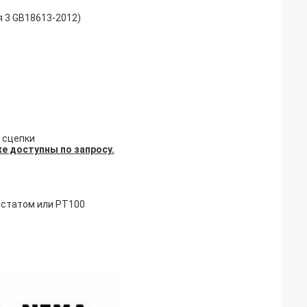
я 3 GB18613-2012)
 сцепки
е доступны по запросу.
остатом или PT100