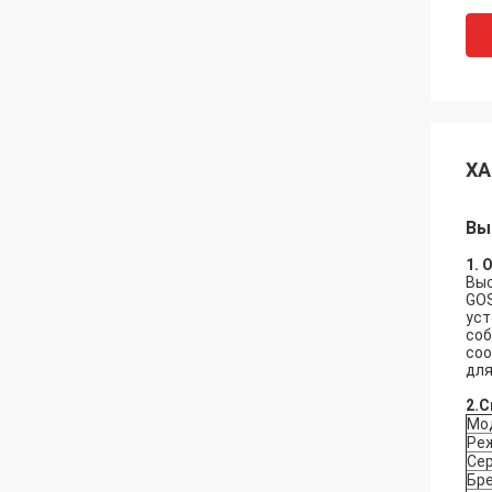
ХА
Вы
1. 
Выс
GOS
уст
соб
соо
для
2.
С
Мод
Ре
Се
Бр