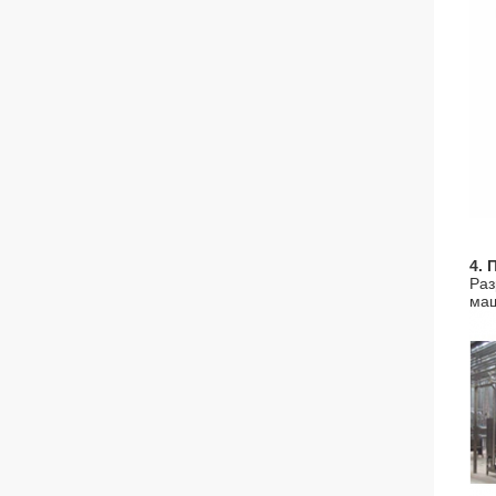
4.
Раз
маш