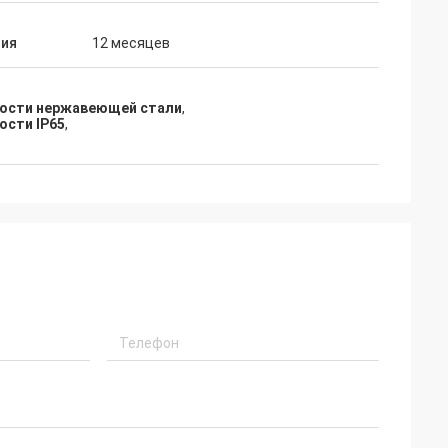
тия
12 месяцев
ности нержавеющей стали
,
ости IP65
,