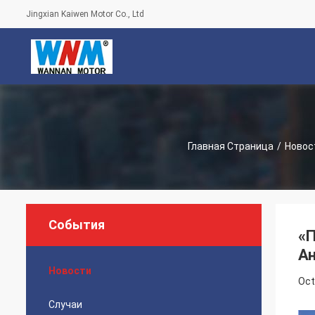
Jingxian Kaiwen Motor Co., Ltd
Главная Страница
/
Новос
События
«П
Ан
Новости
Oct
Случаи