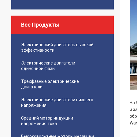
Все Продукты
Электрический двигатель высокой
эффективности
Электрические двигатели
одиночной фазы
Трехфазные электрические
двигатели
Электрические двигатели низшего
На 
напряжения
и з
обр
Средний мотор индукции
Wan
напряжения тока
Высоковольтные моторы индукции