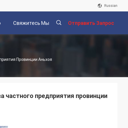
Russian
о
Свяжитесь Мы
Отправить Запрос
描
приятия Провинции Аньхоя
述
а частного предприятия провинции